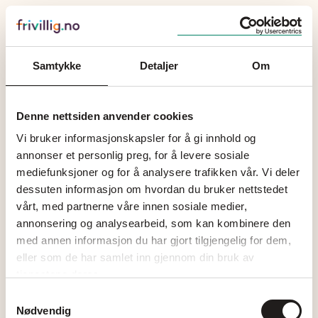
Samtykke
Detaljer
Om
Beklager, noe gikk
Denne nettsiden anvender cookies
galt
Vi bruker informasjonskapsler for å gi innhold og
annonser et personlig preg, for å levere sosiale
mediefunksjoner og for å analysere trafikken vår. Vi deler
An unexpected error occurred.
dessuten informasjon om hvordan du bruker nettstedet
vårt, med partnerne våre innen sosiale medier,
annonsering og analysearbeid, som kan kombinere den
Tilbake
med annen informasjon du har gjort tilgjengelig for dem,
eller som de har samlet inn gjennom din bruk av
tjenestene deres.
Samtykkevalg
Nødvendig