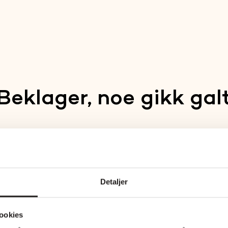
Beklager, noe gikk gal
An unexpected error occurred.
Tilbake
Detaljer
ookies