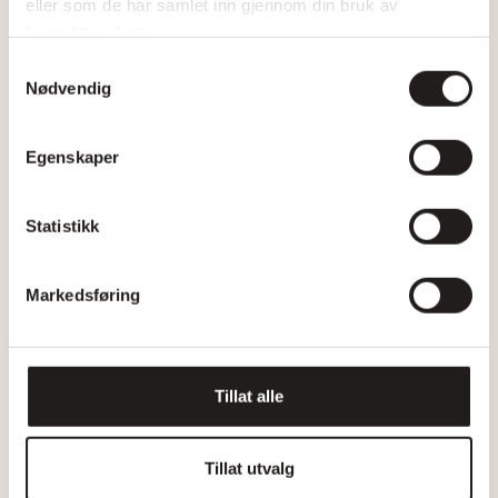
eller som de har samlet inn gjennom din bruk av
tjenestene deres.
*
Alder
Samtykkevalg
Nødvendig
Egenskaper
*
Postnummer
Statistikk
Oppgaver
Markedsføring
Rydde søppel
Være med og
arrangere
Tillat alle
ryddeaksjoner
Ta bilder av
søppelet vi finner
Tillat utvalg
Registrere